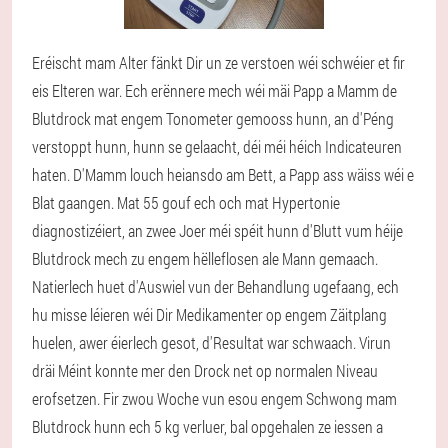
Eréischt mam Alter fänkt Dir un ze verstoen wéi schwéier et fir
eis Elteren war. Ech erënnere mech wéi mäi Papp a Mamm de
Blutdrock mat engem Tonometer gemooss hunn, an d'Péng
verstoppt hunn, hunn se gelaacht, déi méi héich Indicateuren
haten. D'Mamm louch heiansdo am Bett, a Papp ass wäiss wéi e
Blat gaangen. Mat 55 gouf ech och mat Hypertonie
diagnostizéiert, an zwee Joer méi spéit hunn d'Blutt vum héije
Blutdrock mech zu engem hëlleflosen ale Mann gemaach.
Natierlech huet d'Auswiel vun der Behandlung ugefaang, ech
hu misse léieren wéi Dir Medikamenter op engem Zäitplang
huelen, awer éierlech gesot, d'Resultat war schwaach. Virun
dräi Méint konnte mer den Drock net op normalen Niveau
erofsetzen. Fir zwou Woche vun esou engem Schwong mam
Blutdrock hunn ech 5 kg verluer, bal opgehalen ze iessen a