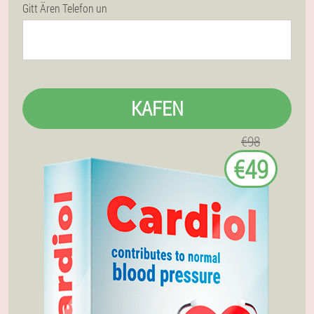
Gitt Ären Telefon un
KAFEN
€98
€49