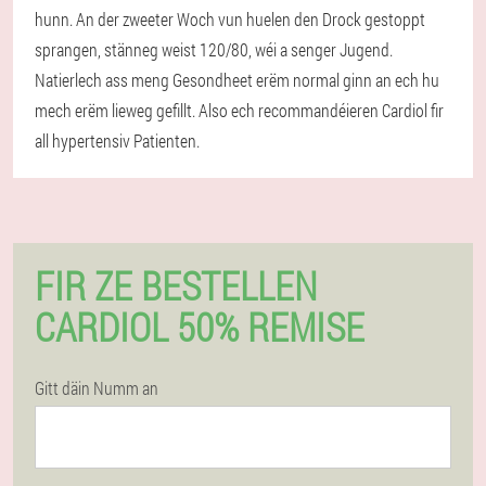
hunn. An der zweeter Woch vun huelen den Drock gestoppt
sprangen, stänneg weist 120/80, wéi a senger Jugend.
Natierlech ass meng Gesondheet erëm normal ginn an ech hu
mech erëm lieweg gefillt. Also ech recommandéieren Cardiol fir
all hypertensiv Patienten.
FIR ZE BESTELLEN
CARDIOL 50% REMISE
Gitt däin Numm an