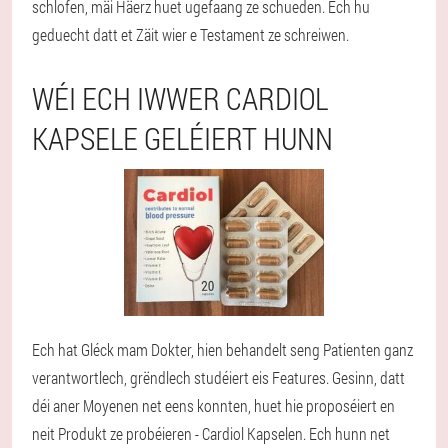
schlofen, mäi Häerz huet ugefaang ze schueden. Ech hu
geduecht datt et Zäit wier e Testament ze schreiwen.
WÉI ECH IWWER CARDIOL
KAPSELE GELÉIERT HUNN
Ech hat Gléck mam Dokter, hien behandelt seng Patienten ganz
verantwortlech, grëndlech studéiert eis Features. Gesinn, datt
déi aner Moyenen net eens konnten, huet hie proposéiert en
neit Produkt ze probéieren - Cardiol Kapselen. Ech hunn net