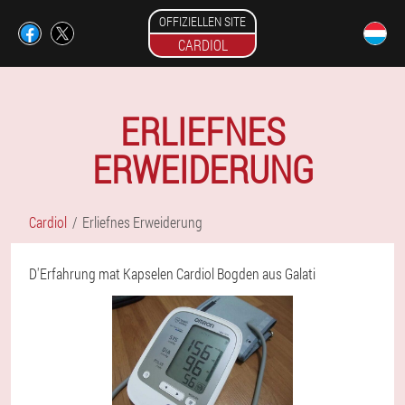
OFFIZIELLEN SITE
CARDIOL
ERLIEFNES
ERWEIDERUNG
Cardiol
Erliefnes Erweiderung
D'Erfahrung mat Kapselen Cardiol Bogden aus Galati