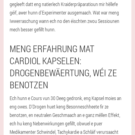
gegleeft datt eng natierlech Kraiderpräparatioun mir hëllefe
géif, awer hunn d'Experimenter ausgemaach. Wat war meng
Iwwerraschung wann ech no den éischten zwou Sessiounen
mech besser gefillt hunn.
MENG ERFAHRUNG MAT
CARDIOL KAPSELEN:
DROGENBEWÄERTUNG, WÉI ZE
BENOTZEN
Ech hunn e Cours vun 30 Deeg gedronk, eng Kapsel moies an
eng owes. D'Drogen huet keng Besonneschheete fir ze
benotzen, en neutralen Geschmaach an e ganz mëllen Effekt,
ech hu keng Nebenwirkungen gefillt, obwuel e puer
Medikamenter Schwindel, Tachykardie a Schläif verursaacht