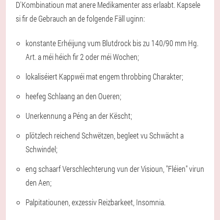
D'Kombinatioun mat anere Medikamenter ass erlaabt. Kapsele
si fir de Gebrauch an de folgende Fäll uginn:
konstante Erhéijung vum Blutdrock bis zu 140/90 mm Hg.
Art. a méi héich fir 2 oder méi Wochen;
lokaliséiert Kappwéi mat engem throbbing Charakter;
heefeg Schlaang an den Oueren;
Unerkennung a Péng an der Këscht;
plötzlech reichend Schwëtzen, begleet vu Schwächt a
Schwindel;
eng schaarf Verschlechterung vun der Visioun, "Fléien" virun
den Aen;
Palpitatiounen, exzessiv Reizbarkeet, Insomnia.