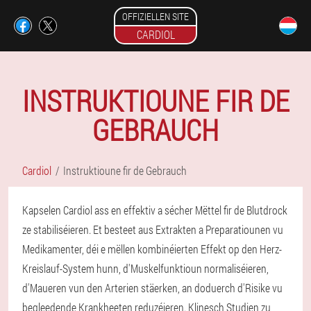
OFFIZIELLEN SITE
CARDIOL
INSTRUKTIOUNE FIR DE
GEBRAUCH
Cardiol
Instruktioune fir de Gebrauch
Kapselen Cardiol ass en effektiv a sécher Mëttel fir de Blutdrock
ze stabiliséieren. Et besteet aus Extrakten a Preparatiounen vu
Medikamenter, déi e mëllen kombinéierten Effekt op den Herz-
Kreislauf-System hunn, d'Muskelfunktioun normaliséieren,
d'Maueren vun den Arterien stäerken, an doduerch d'Risike vu
begleedende Krankheeten reduzéieren. Klinesch Studien zu