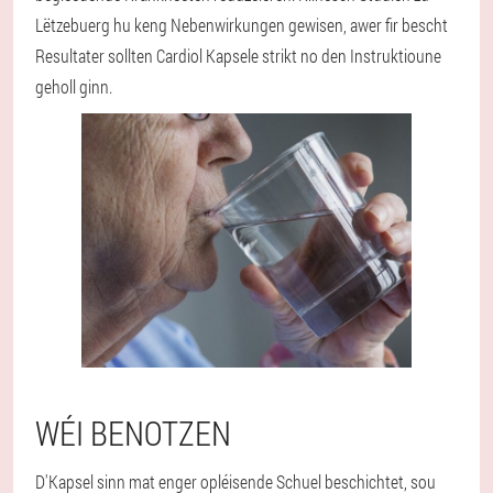
Lëtzebuerg hu keng Nebenwirkungen gewisen, awer fir bescht
Resultater sollten Cardiol Kapsele strikt no den Instruktioune
geholl ginn.
WÉI BENOTZEN
D'Kapsel sinn mat enger opléisende Schuel beschichtet, sou