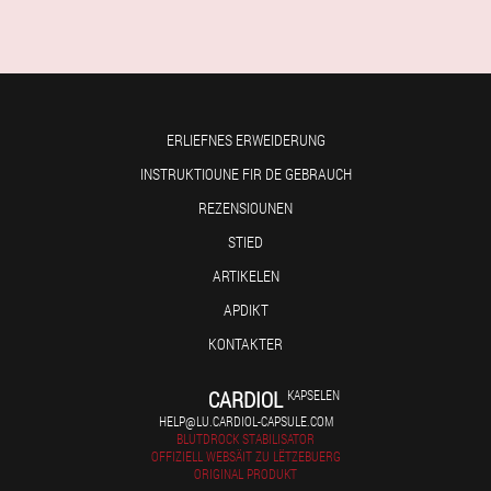
ERLIEFNES ERWEIDERUNG
INSTRUKTIOUNE FIR DE GEBRAUCH
REZENSIOUNEN
STIED
ARTIKELEN
APDIKT
KONTAKTER
CARDIOL
KAPSELEN
HELP@LU.CARDIOL-CAPSULE.COM
BLUTDROCK STABILISATOR
OFFIZIELL WEBSÄIT ZU LËTZEBUERG
ORIGINAL PRODUKT