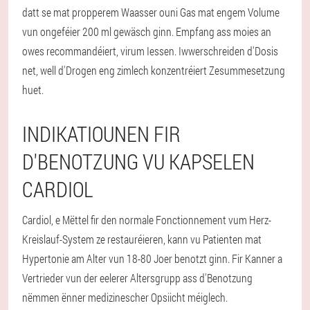
datt se mat propperem Waasser ouni Gas mat engem Volume
vun ongeféier 200 ml gewäsch ginn. Empfang ass moies an
owes recommandéiert, virum Iessen. Iwwerschreiden d'Dosis
net, well d'Drogen eng zimlech konzentréiert Zesummesetzung
huet.
INDIKATIOUNEN FIR
D'BENOTZUNG VU KAPSELEN
CARDIOL
Cardiol, e Mëttel fir den normale Fonctionnement vum Herz-
Kreislauf-System ze restauréieren, kann vu Patienten mat
Hypertonie am Alter vun 18-80 Joer benotzt ginn. Fir Kanner a
Vertrieder vun der eelerer Altersgrupp ass d'Benotzung
nëmmen ënner medizinescher Opsiicht méiglech.