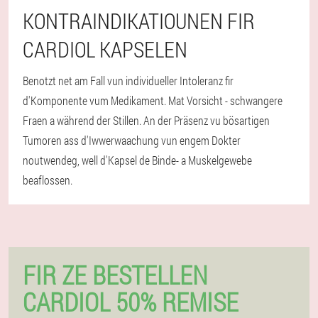
KONTRAINDIKATIOUNEN FIR
CARDIOL KAPSELEN
Benotzt net am Fall vun individueller Intoleranz fir
d'Komponente vum Medikament. Mat Vorsicht - schwangere
Fraen a während der Stillen. An der Präsenz vu bösartigen
Tumoren ass d'Iwwerwaachung vun engem Dokter
noutwendeg, well d'Kapsel de Binde- a Muskelgewebe
beaflossen.
FIR ZE BESTELLEN
CARDIOL 50% REMISE