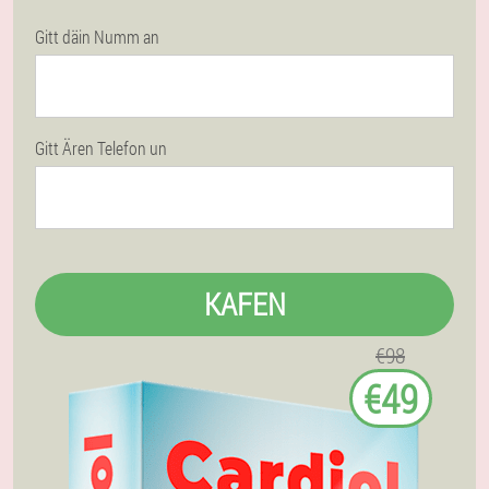
Gitt däin Numm an
Gitt Ären Telefon un
KAFEN
€98
€49