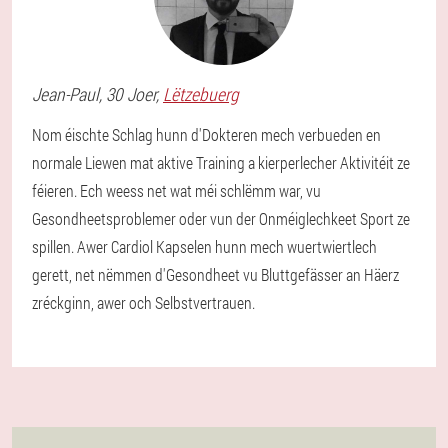
Jean-Paul
, 30 Joer,
Lëtzebuerg
Nom éischte Schlag hunn d'Dokteren mech verbueden en
normale Liewen mat aktive Training a kierperlecher Aktivitéit ze
féieren. Ech weess net wat méi schlëmm war, vu
Gesondheetsproblemer oder vun der Onméiglechkeet Sport ze
spillen. Awer Cardiol Kapselen hunn mech wuertwiertlech
gerett, net nëmmen d'Gesondheet vu Bluttgefässer an Häerz
zréckginn, awer och Selbstvertrauen.