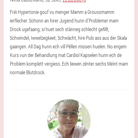
Fréi Hypertonie gouf vu menger Mamm a Groussmamm
ierflecher. Schonn an hirer Jugend hunn d'Problemer mam
Drock ugefaang, si huet sech stänneg schlecht gefillt,
Schwindel, Iwwelzegkeet, Schwächt, hire Puls ass aus der Skala
gaangen. All Dag hunn ech vill Pëllen missen huelen. No engem
Kurs vun der Behandlung mat Cardiol Kapselen hunn ech de
Problem komplett vergiess. Ech liewen zënter sechs Méint mam
normale Blutdrock.