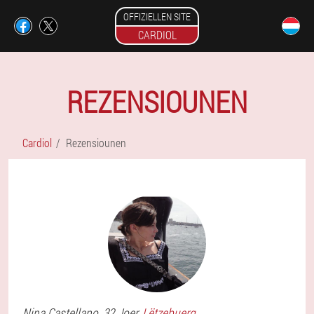
OFFIZIELLEN SITE
CARDIOL
REZENSIOUNEN
Cardiol
Rezensiounen
Nina
Castellano
, 32 Joer,
Lëtzebuerg