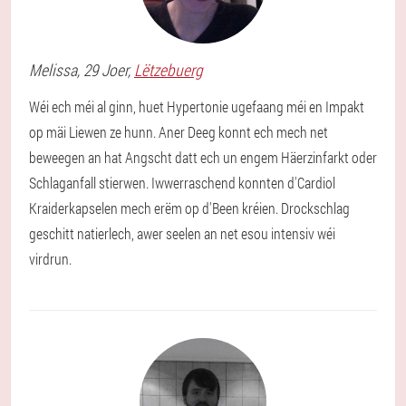
Melissa
, 29 Joer,
Lëtzebuerg
Wéi ech méi al ginn, huet Hypertonie ugefaang méi en Impakt
op mäi Liewen ze hunn. Aner Deeg konnt ech mech net
beweegen an hat Angscht datt ech un engem Häerzinfarkt oder
Schlaganfall stierwen. Iwwerraschend konnten d'Cardiol
Kraiderkapselen mech erëm op d'Been kréien. Drockschlag
geschitt natierlech, awer seelen an net esou intensiv wéi
virdrun.