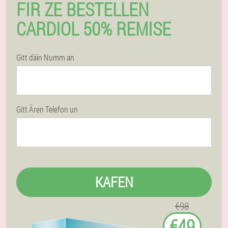
FIR ZE BESTELLEN
CARDIOL 50% REMISE
Gitt däin Numm an
Gitt Ären Telefon un
KAFEN
€98
€49