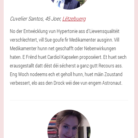
Cuvelier
Santos
, 45 Joer,
Lëtzebuerg
No der Entwécklung vun Hypertonie ass d'Liewensqualitéit
verschlechtert, vill Sue goufe fir Medikamenter ausginn. Vill
Medikamenter hunn net geschafft oder Nebenwirkungen
haten. E Frënd huet Cardiol Kapselen proposéiert. Et huet sech
erausgestallt datt dëst déi sécherst a ganz gutt Recours ass.
Eng Woch nodeems ech et geholl hunn, huet mäin Zoustand
verbessert, elo ass den Drock wéi dee vun engem Astronaut.