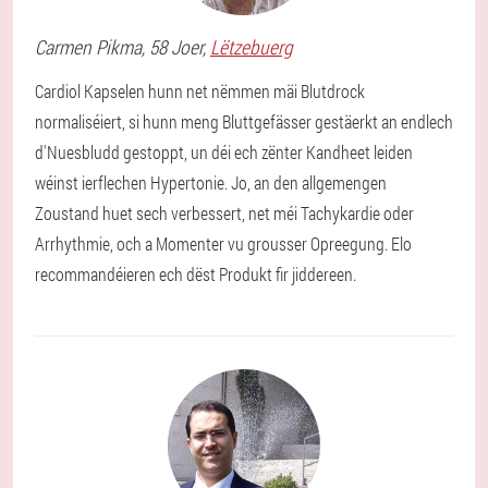
Carmen
Pikma
, 58 Joer,
Lëtzebuerg
Cardiol Kapselen hunn net nëmmen mäi Blutdrock
normaliséiert, si hunn meng Bluttgefässer gestäerkt an endlech
d'Nuesbludd gestoppt, un déi ech zënter Kandheet leiden
wéinst ierflechen Hypertonie. Jo, an den allgemengen
Zoustand huet sech verbessert, net méi Tachykardie oder
Arrhythmie, och a Momenter vu grousser Opreegung. Elo
recommandéieren ech dëst Produkt fir jiddereen.