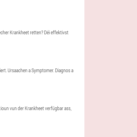
cher Krankheet retten? Déi effektivst
iert. Ursaachen a Symptomer. Diagnos a
ioun vun der Krankheet verfügbar ass,