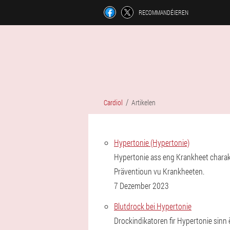
RECOMMANDÉIEREN
Cardiol
Artikelen
Hypertonie (Hypertonie)
Hypertonie ass eng Krankheet charakt
Präventioun vu Krankheeten.
7 Dezember 2023
Blutdrock bei Hypertonie
Drockindikatoren fir Hypertonie sinn