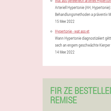
Wat ass geféierlech arteriell Hyper
Arteriell Hypertonie (AH, Hypertoni
Behandlungsmethoden a präventiv 
15 Mee 2022
Hypertonie - wat ass et
Wann Hypertonie diagnostizéiert gëtt 
sech an engem geschwächte Kierper m
14 Mee 2022
FIR ZE BESTELLE
REMISE