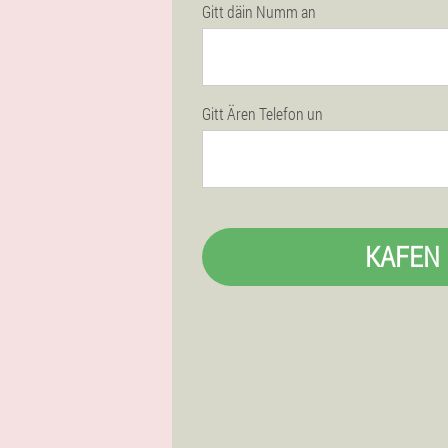
Gitt däin Numm an
Gitt Ären Telefon un
KAFEN