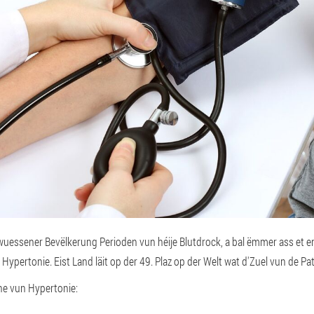
rwuessener Bevëlkerung Perioden vun héije Blutdrock, a bal ëmmer ass et
pertonie. Eist Land läit op der 49. Plaz op der Welt wat d'Zuel vun de P
ne vun Hypertonie: