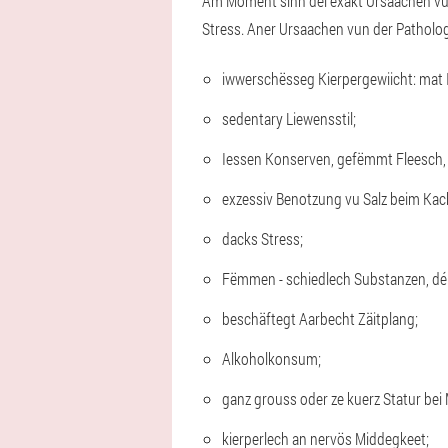
Am Moment sinn déi exakt Ursaachen vun
Stress. Aner Ursaachen vun der Patholog
iwwerschësseg Kierpergewiicht: mat
sedentary Liewensstil;
Iessen Konserven, gefëmmt Fleesch, 
exzessiv Benotzung vu Salz beim Kac
dacks Stress;
Fëmmen - schiedlech Substanzen, déi
beschäftegt Aarbecht Zäitplang;
Alkoholkonsum;
ganz grouss oder ze kuerz Statur bei
kierperlech an nervös Middegkeet;