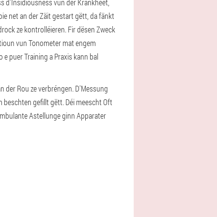
ss d'Insidiousness vun der Krankheet,
 net an der Zäit gestart gëtt, da fänkt
drock ze kontrolléieren. Fir dësen Zweck
peratioun vun Tonometer mat engem
e puer Training a Praxis kann bal
n an der Rou ze verbréngen. D'Messung
m beschten gefillt gëtt. Déi meescht Oft
ambulante Astellunge ginn Apparater