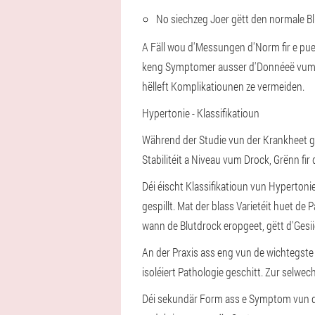
No siechzeg Joer gëtt den normale Bl
A Fäll wou d'Messungen d'Norm fir e pue
keng Symptomer ausser d'Donnéeë vum Ap
hëlleft Komplikatiounen ze vermeiden.
Hypertonie - Klassifikatioun
Während der Studie vun der Krankheet go
Stabilitéit a Niveau vum Drock, Grënn fi
Déi éischt Klassifikatioun vun Hypertoni
gespillt. Mat der blass Varietéit huet d
wann de Blutdrock eropgeet, gëtt d'Gesii
An der Praxis ass eng vun de wichtegste 
isoléiert Pathologie geschitt. Zur selwe
Déi sekundär Form ass e Symptom vun der