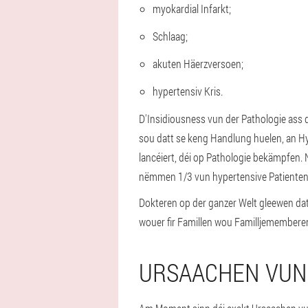
myokardial Infarkt;
Schlaag;
akuten Häerzversoen;
hypertensiv Kris.
D'Insidiousness vun der Pathologie ass 
sou datt se keng Handlung huelen, an H
lancéiert, déi op Pathologie bekämpfen. 
nëmmen 1/3 vun hypertensive Patienten
Dokteren op der ganzer Welt gleewen da
wouer fir Famillen wou Familljemembere
URSAACHEN VUN