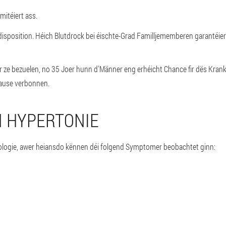
mitéiert ass.
disposition. Héich Blutdrock bei éischte-Grad Familljememberen garantéiert 
 ze bezuelen, no 35 Joer hunn d'Männer eng erhéicht Chance fir dës Krankh
ause verbonnen.
 HYPERTONIE
ologie, awer heiansdo kënnen déi folgend Symptomer beobachtet ginn: