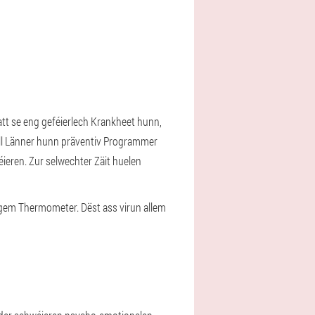
att se eng geféierlech Krankheet hunn,
ll Länner hunn präventiv Programmer
éieren. Zur selwechter Zäit huelen
gem Thermometer. Dëst ass virun allem