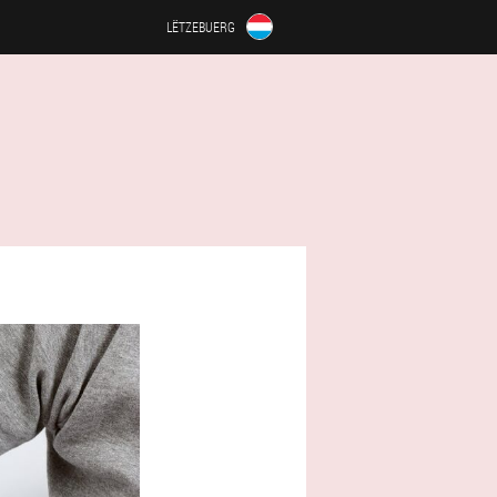
LËTZEBUERG
)