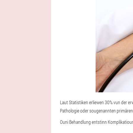
Laut Statistiken erliewen 30% vun der e
Pathologie oder sougenannten primären Hy
Ouni Behandlung entstinn Komplikatiou