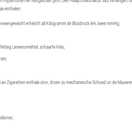
 Hypertonie net festgestallt ginn. Den Haaptrisikofaktor ass verlängert
ie enthalen:
 Iwwergewiicht erhéicht all Kilogramm de Blutdrock ëm zwee mmHg;
fetteg Liewensmëttel, schaarfe Kéis;
hen;
 an Zigaretten enthale sinn, droen zu mechanesche Schued un de Maueren 
 Männer;