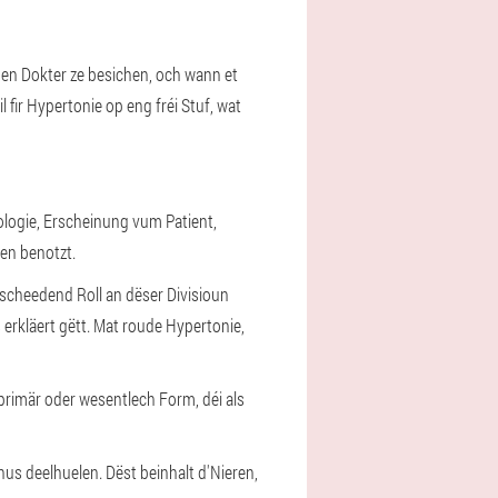
 en Dokter ze besichen, och wann et
ir Hypertonie op eng fréi Stuf, wat
ologie, Erscheinung vum Patient,
ren benotzt.
tscheedend Roll an dëser Divisioun
 erkläert gëtt. Mat roude Hypertonie,
primär oder wesentlech Form, déi als
s deelhuelen. Dëst beinhalt d'Nieren,