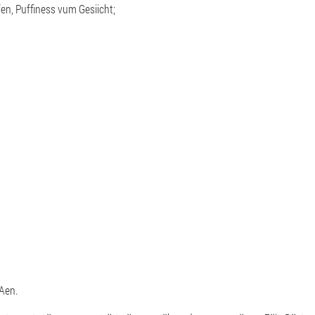
en, Puffiness vum Gesiicht;
Aen.