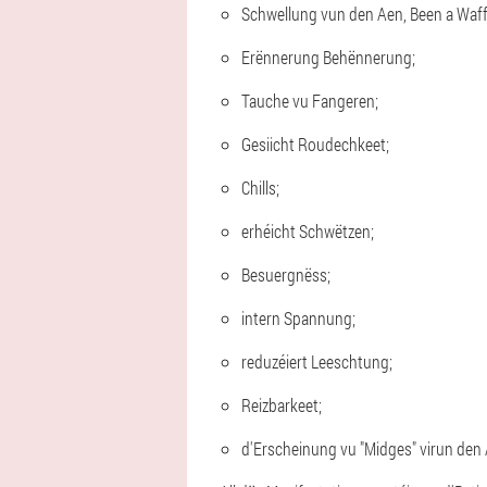
Schwellung vun den Aen, Been a Waff
Erënnerung Behënnerung;
Tauche vu Fangeren;
Gesiicht Roudechkeet;
Chills;
erhéicht Schwëtzen;
Besuergnëss;
intern Spannung;
reduzéiert Leeschtung;
Reizbarkeet;
d'Erscheinung vu "Midges" virun den 