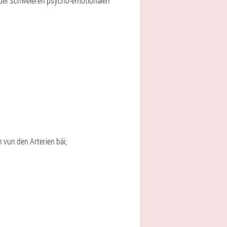
 oder schwéieren psycho-emotionalen
vun den Arterien bäi;