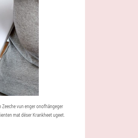
 en Zeeche vun enger onofhängeger
atienten mat dëser Krankheet ugeet.