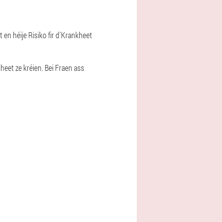
en héije Risiko fir d'Krankheet
eet ze kréien. Bei Fraen ass