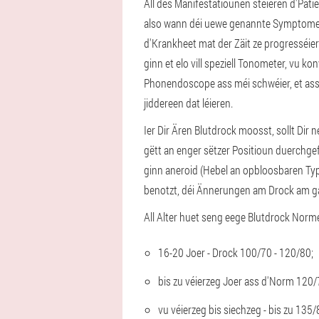
All dës Manifestatiounen stéieren d'Pat
also wann déi uewe genannte Symptomer er
d'Krankheet mat der Zäit ze progresséier
ginn et elo vill speziell Tonometer, vu
Phonendoscope ass méi schwéier, et ass 
jiddereen dat léieren.
Ier Dir Ären Blutdrock moosst, sollt Di
gëtt an enger sëtzer Positioun duerchgefo
ginn aneroid (Hebel an opbloosbaren Ty
benotzt, déi Ännerungen am Drock am 
All Alter huet seng eege Blutdrock Norm
16-20 Joer - Drock 100/70 - 120/80;
bis zu véierzeg Joer ass d'Norm 120/
vu véierzeg bis siechzeg - bis zu 135/