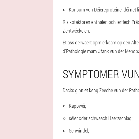
Konsum vun Déiereproteine, déi net li
Risikofaktoren enthalen och ierflech Prä
z'entwéckelen.
Et ass derwäert opmierksam op den Alter
d’Pathologie mam Ufank vun der Menop
SYMPTOMER VUN
Dacks ginn et keng Zeeche vun der Path
Kappwéi;
séier oder schwaach Häerzschlag;
Schwindel;