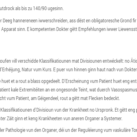
utdrock als bis zu 140/90 ugesinn.
r Deeg hannereneen iwwerschreiden, ass dëst en obligatoresche Grond fir
parat sinn. E kompetenten Dokter gëtt Empfehlungen iwwer Liewensstil f
ufen vill verschidde Klassifikatiounen mat Divisiounen entwéckelt: no Äti
r d’Erhéijung, Natur vum Kurs. E puer vun hinnen ginn haut nach vun Dokte
e huet et a rout a blass opgedeelt. D'Erscheinung vum Patient huet eng en
e Patient kale Extremitéiten an en ongesonde Teint, wat duerch Vasospasmus
cht vum Patient, am Géigendeel, rout a gëtt mat Flecken bedeckt.
Klassifikatiounen d'Divisioun vun der Krankheet no Urspronk. Et gëtt eng 
chter Zäit ginn et keng Krankheeten vun aneren Organer a Systemer.
 Pathologie vun den Organer, déi un der Reguléierung vum vaskuläre Tonu