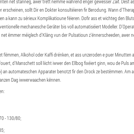
ienten net stänneg, awer trëtt nëmme während enger gewësser Zäit. Dëst a
scheinen, sollt Dir en Dokter konsultéieren fir Berodung. Wann d'Therapie
en a kann zu sérieux Komplikatioune féieren. Dofir ass et wichteg den Blut
 konventionelle mechanesche Geräter bis voll automatiséiert Modeller. D'O
net ëmmer méiglech d'Kläng vun der Pulsatioun z'ënnerscheeden, awer no 
r net fëmmen, Alkohol oder Kaffi drénken, et ass unzeroden e puer Minutte
uert, d'Manschett soll liicht iwwer den Ellbog fixéiert ginn, wou de Puls a
p) an automateschen Apparater benotzt fir den Drock ze bestëmmen. Am 
ganzen Dag iwwerwaachen kënnen.
en:
70 - 130/80;
85;