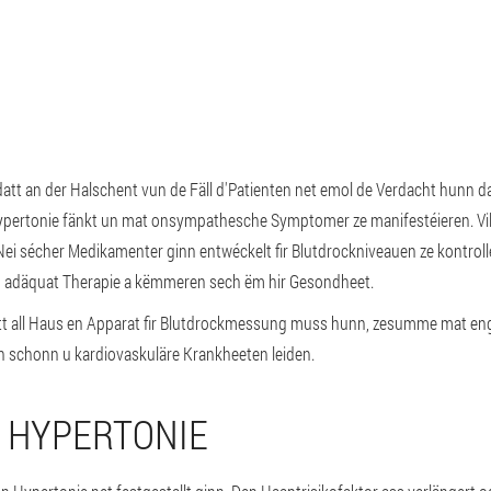
datt an der Halschent vun de Fäll d'Patienten net emol de Verdacht hunn d
ypertonie fänkt un mat onsympathesche Symptomer ze manifestéieren. Vi
Nei sécher Medikamenter ginn entwéckelt fir Blutdrockniveauen ze kontroll
 adäquat Therapie a këmmeren sech ëm hir Gesondheet.
tt all Haus en Apparat fir Blutdrockmessung muss hunn, zesumme mat en
n schonn u kardiovaskuläre Krankheeten leiden.
 HYPERTONIE